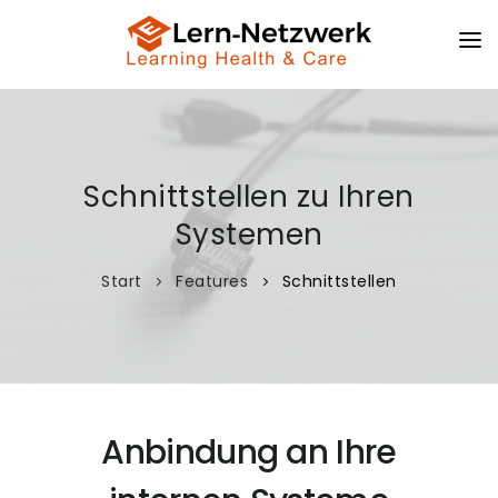
LERNANGEBOTE
FEATURES
Schnittstellen zu Ihren
IHRE INHALTE
Systemen
ZIELGRUPPEN
Start
Features
Schnittstellen
FAQS
LOGIN
Anbindung an Ihre